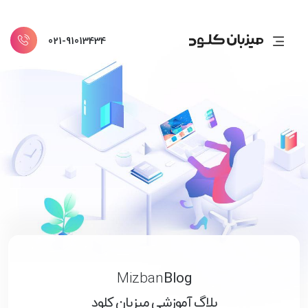
021-91013434
Mizban
Blog
بلاگ آموزشی میزبان کلود