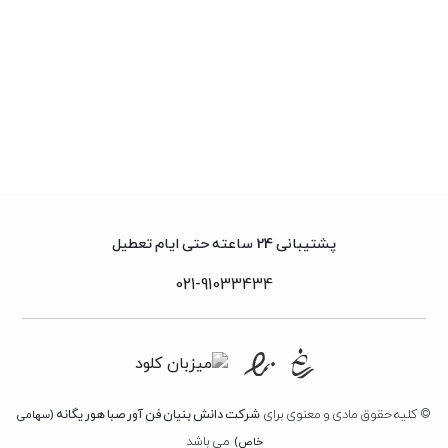
پشتیبانی 24 ساعته حتی ایام تعطیل
021-91033434
© کلیه حقوق مادی و معنوی برای
شرکت دانش بنیان فن آور صبا هور یگانه
(سهامی
می باشد
خاص)