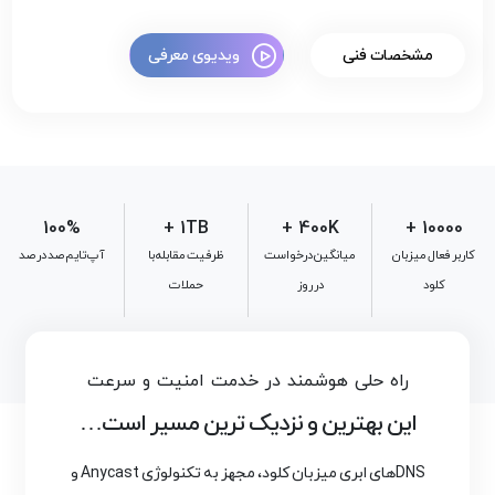
مشخصات فنی
ویدیوی معرفی
100
%
1
TB +
400
K +
+
10000
کاربر فعال میزبان
میانگین درخواست
ظرفیت مقابله با
آپ تایم صد در صد
کلود
در روز
حملات
راه حلی هوشمند در خدمت امنیت و سرعت
این بهترین و نزدیک ترین مسیر است…
DNS‌های ابری میزبان کلود، مجهز به تکنولوژی Anycast و