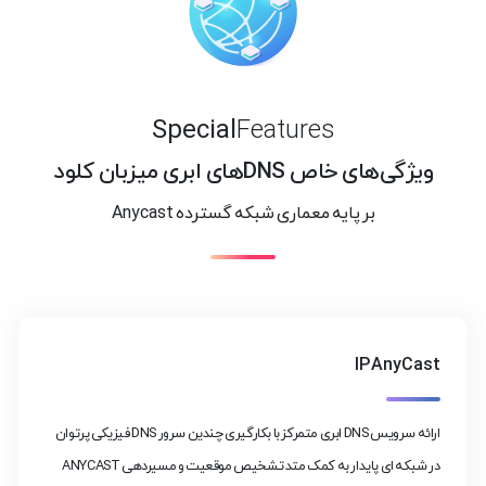
Special
Features
ویژگی‌های خاص DNS‌های ابری میزبان کلود
بر پایه معماری شبکه گسترده Anycast
IP AnyCast
ارائه سرویس DNS ابری متمرکز با بکارگیری چندین سرور DNS فیزیکی پرتوان
در شبکه ای پایدار به کمک متد تشخیص موقعیت و مسیردهی ANYCAST