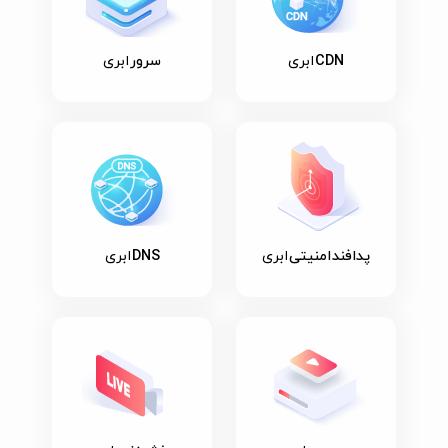
CDN
ابری
سرور
ابری
پدافند امنیتی
ابری
DNS
ابری