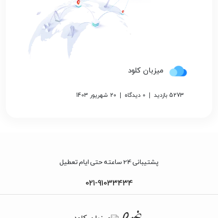
میزبان کلود
5273 بازدید
0 دیدگاه
20 شهریور 1403
پشتیبانی 24 ساعته حتی ایام تعطیل
021-91033434