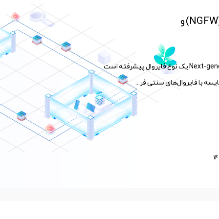
مقایسه فایروال های نسل جدید (NGFW) و
فایروال نسل بعدی یا Next-generation firewall (NGFW) یک نوع فایروال پیشرفته است
یسه با فایروال‌های سنتی فر...